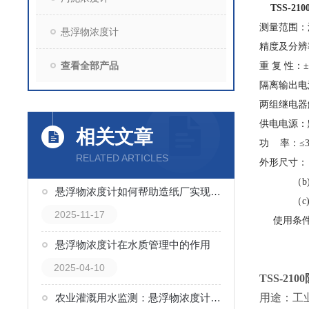
TSS-21
测量范围：浓度：
悬浮物浓度计
精度及分辨率
查看全部产品
重 复 性：±
隔离输出电流
两组继电器触点
供电电源：默认
相关文章
功 率：≤
RELATED ARTICLES
外形尺寸：（
（b)防护型
悬浮物浓度计如何帮助造纸厂实现节水减排
（c)更
2025-11-17
使用条件：
（
悬浮物浓度计在水质管理中的作用
（c)
2025-04-10
T
SS-2100
农业灌溉用水监测：悬浮物浓度计的新使命
用途：工