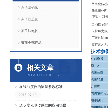
·数字化传
离子法硝氮
·无需预处
·电极可对
离子法总氮
·自动提示
离子法氨氮
·支持历史数
·可通过
Micr
查看全部产品
·支持蓝牙
技术参
产品型号
显
示
相关文章
测量范围
RELATED ARTICLES
测量精度
分辨率
在线浊度仪的测量参数标准
隔离输出电
2018-07-19
通讯接口
透明度光电传感器的应用场景
两组继电器