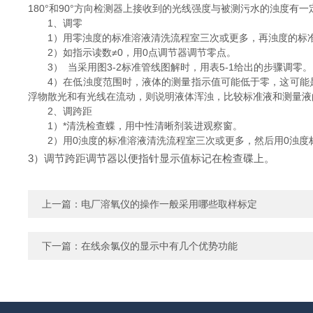
180°和90°方向检测器上接收到的光线强度与被测污水的浊度
1、调零
1）用零浊度的标准溶液清洗流程室三次或更多，再浊度的标
2）如指示读数≠0，用0点调节器调节零点。
3） 当采用图3-2标准管线图解时，用表5-1给出的步骤调零
4）在低浊度范围时，液体的测量指示值可能低于零，这可能是
浮物散光和有光线在流动，则说明液体浑浊，比较标准液和测量
2、调跨距
1）*清洗检查蝶，用中性清晰剂装进观察窗。
2）用0浊度的标准溶液清洗流程室三次或更多，然后用0浊度
3）调节跨距调节器以便指针显示值标记在检查碟上。
上一篇：
电厂溶氧仪的操作一般采用哪些取样标定
下一篇：
在线余氯仪的显示中有几个优势功能