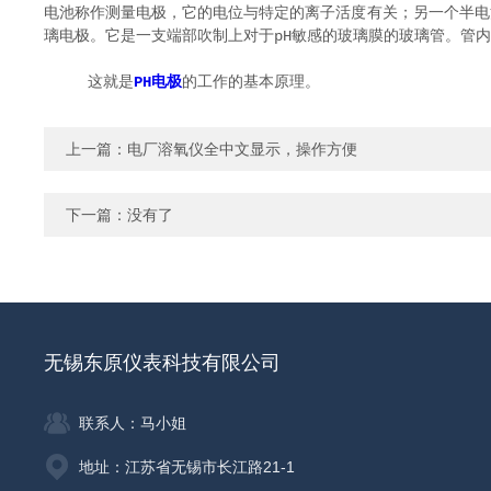
电池称作测量电极，它的电位与特定的离子活度有关；另一个半电池
璃电极。它是一支端部吹制上对于pH敏感的玻璃膜的玻璃管。管内充填有
这就是
PH电极
的工作的基本原理。
上一篇：
电厂溶氧仪全中文显示，操作方便
下一篇：没有了
无锡东原仪表科技有限公司
联系人：马小姐
地址：江苏省无锡市长江路21-1