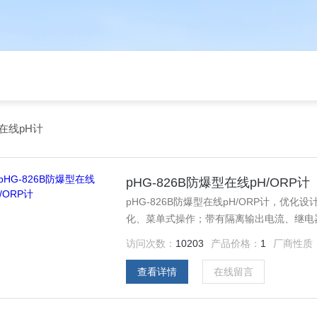
在线pH计
pHG-826B防爆型在线pH/ORP计
pHG-826B防爆型在线pH/ORP计，
化、菜单式操作；带有隔离输出电流、继电
连续测量和控制。 广泛用于电厂、热电厂
访问次数：
10203
产品价格：
1
厂商性质
酵、医药食品饮料等水务行业， 也适用于
以及生物工程发酵脱硫pH等行业。
查看详情
在线留言